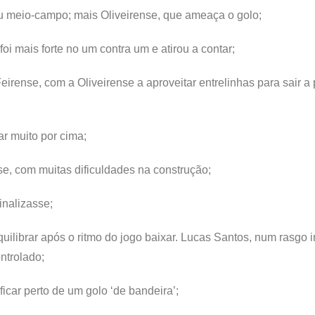
eu meio-campo; mais Oliveirense, que ameaça o golo;
oi mais forte no um contra um e atirou a contar;
irense, com a Oliveirense a aproveitar entrelinhas para sair a p
ar muito por cima;
se, com muitas dificuldades na construção;
inalizasse;
ilibrar após o ritmo do jogo baixar. Lucas Santos, num rasgo i
ontrolado;
ficar perto de um golo ‘de bandeira’;