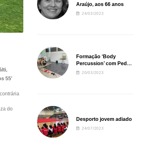
Araújo, aos 66 anos
24/03/2023
Formação ‘Body
Percussion’ com Pedro
lti,
Almeida
20/03/2023
s 55′
contrária
iza do
Desporto jovem adiado
24/07/2023