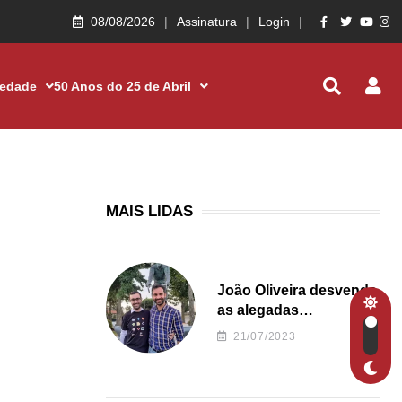
08/08/2026
Assinatura
Login
iedade
50 Anos do 25 de Abril
MAIS LIDAS
João Oliveira desvenda
as alegadas
irregularidades da
21/07/2023
Junta de Freguesia S.
João de Ver