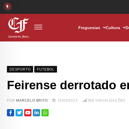
Freguesias
Cultura
D
DESPORTO
FUTEBOL
Feirense derrotado e
POR
MARCELO BRITO
15/08/2023
358
VISUALIZAÇÕES