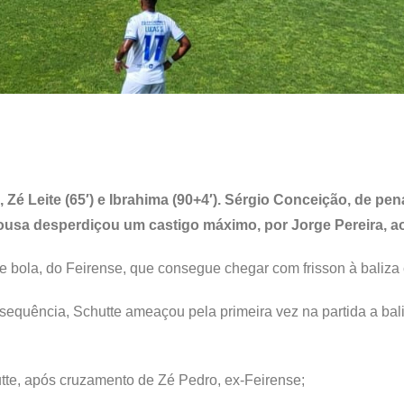
Zé Leite (65′) e Ibrahima (90+4′). Sérgio Conceição, de pená
ousa desperdiçou um castigo máximo, por Jorge Pereira, ao
 de bola, do Feirense, que consegue chegar com frisson à baliza 
Na sequência, Schutte ameaçou pela primeira vez na partida a bal
utte, após cruzamento de Zé Pedro, ex-Feirense;