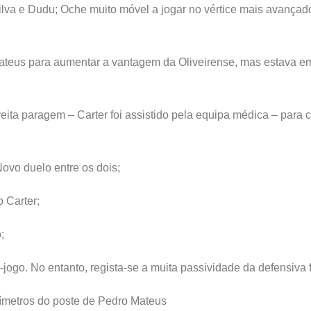
Silva e Dudu; Oche muito móvel a jogar no vértice mais avançado
Mateus para aumentar a vantagem da Oliveirense, mas estava e
ita paragem – Carter foi assistido pela equipa médica – para co
Novo duelo entre os dois;
o Carter;
;
e-jogo. No entanto, regista-se a muita passividade da defensiva 
ntímetros do poste de Pedro Mateus