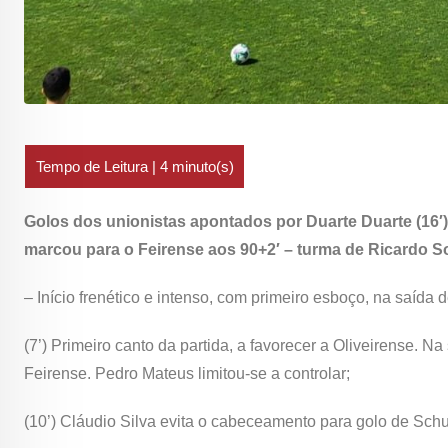
Golos dos unionistas apontados por Duarte Duarte (16′), 
marcou para o Feirense aos 90+2′ – turma de Ricardo S
– Início frenético e intenso, com primeiro esboço, na saída
(7’) Primeiro canto da partida, a favorecer a Oliveirense. 
Feirense. Pedro Mateus limitou-se a controlar;
(10’) Cláudio Silva evita o cabeceamento para golo de Sch