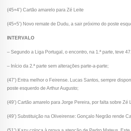
(45+4’) Cartão amarelo para Zé Leite
(45+5’) Novo remate de Dudu, a sair próximo do poste esque
INTERVALO
– Segundo a Liga Portugal, o encontro, na 1.ª parte, teve 4
– Início da 2.ª parte sem alterações parte-a-parte;
(47’) Entra melhor o Feirense. Lucas Santos, sempre disponív
poste esquerdo de Arthur Augusto;
(49’) Cartão amarelo para Jorge Pereira, por falta sobre Zé L
(49’) Substituição na Oliveirense: Gonçalo Negrão rende Ca
(51’) Kazu coloca à prova a atenção de Pedro Mateus. Este