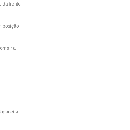
 da frente
m posição
rrigir a
fogaceira;