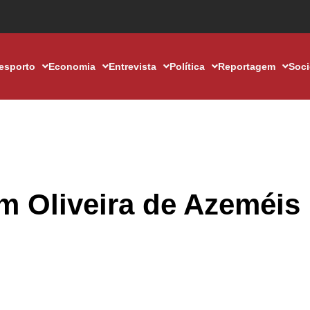
esporto
Economia
Entrevista
Política
Reportagem
Soc
m Oliveira de Azeméis