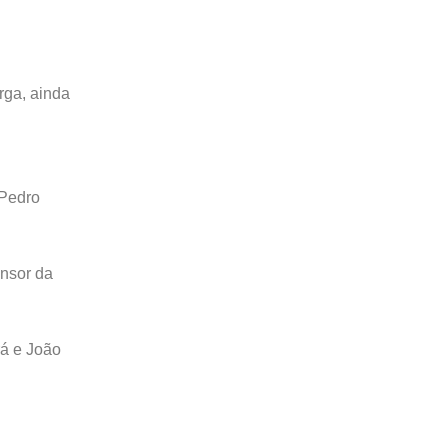
rga, ainda
 Pedro
ensor da
rá e João