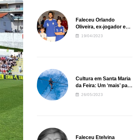
Faleceu Orlando
Oliveira, ex-jogador e
treinador da formação
19/04/2023
de andebol do Feirense
Cultura em Santa Maria
da Feira: Um ‘mais’ para
o Concelho
26/05/2023
Faleceu Etelvina