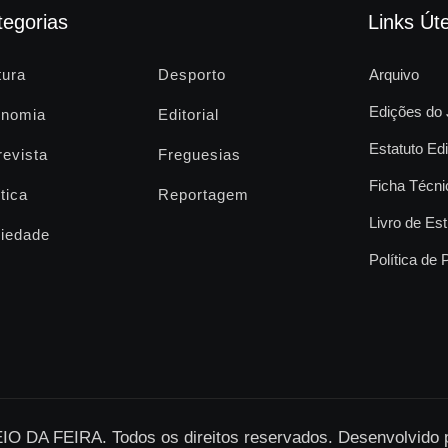
tegorias
Links Úte
tura
Desporto
Arquivo
Edições do 
nomia
Editorial
Estatuto Edi
revista
Freguesias
Ficha Técni
tica
Reportagem
Livro de Est
iedade
Política de 
O DA FEIRA. Todos os direitos reservados. Desenvolvido