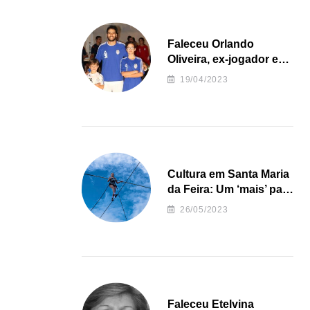
Faleceu Orlando
Oliveira, ex-jogador e
treinador da formação
19/04/2023
de andebol do Feirense
Cultura em Santa Maria
da Feira: Um ‘mais’ para
o Concelho
26/05/2023
Faleceu Etelvina