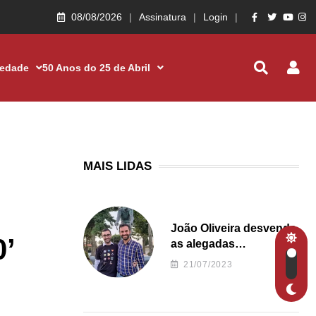
08/08/2026
Assinatura
Login
iedade
50 Anos do 25 de Abril
MAIS LIDAS
João Oliveira desvenda
’
as alegadas
irregularidades da
21/07/2023
Junta de Freguesia S.
João de Ver