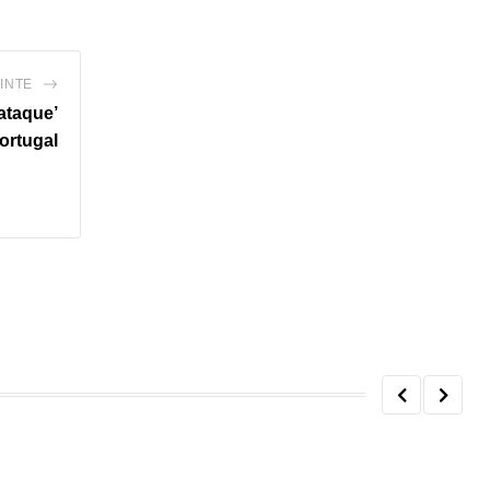
INTE
ataque’
Portugal