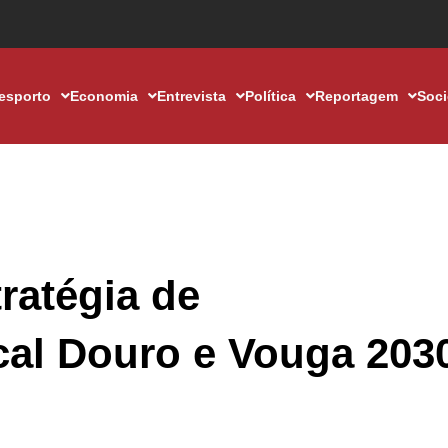
esporto
Economia
Entrevista
Política
Reportagem
Soc
ratégia de
al Douro e Vouga 2030