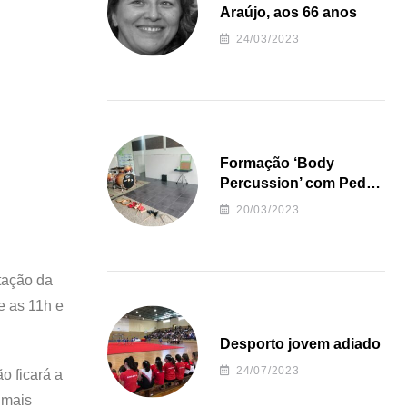
Araújo, aos 66 anos
24/03/2023
Formação ‘Body
Percussion’ com Pedro
Almeida
20/03/2023
tação da
e as 11h e
Desporto jovem adiado
24/07/2023
o ficará a
 mais