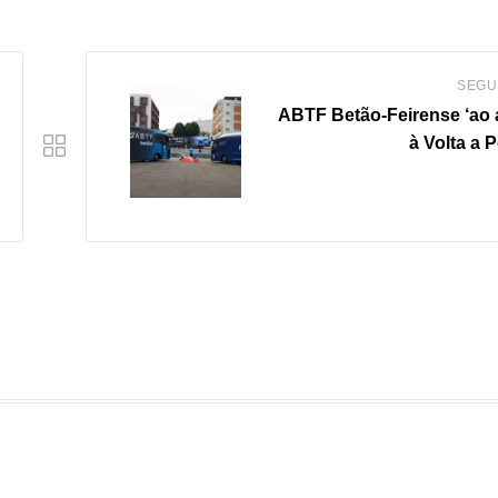
SEGU
ABTF Betão-Feirense ‘ao 
à Volta a 