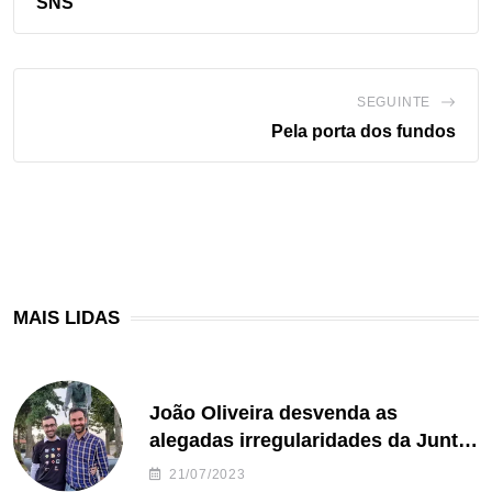
SNS’
SEGUINTE
Pela porta dos fundos
MAIS LIDAS
João Oliveira desvenda as
alegadas irregularidades da Junta
de Freguesia S. João de Ver
21/07/2023