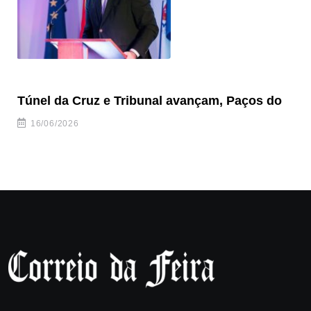
Túnel da Cruz e Tribunal avançam, Paços do
Câ
ha
16/06/2026