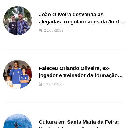
João Oliveira desvenda as
alegadas irregularidades da Junta
de Freguesia S. João de Ver
21/07/2023
Faleceu Orlando Oliveira, ex-
jogador e treinador da formação
de andebol do Feirense
19/04/2023
Cultura em Santa Maria da Feira: