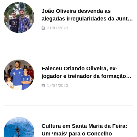
João Oliveira desvenda as
alegadas irregularidades da Junta
de Freguesia S. João de Ver
21/07/2023
Faleceu Orlando Oliveira, ex-
jogador e treinador da formação
de andebol do Feirense
19/04/2023
Cultura em Santa Maria da Feira:
Um ‘mais’ para o Concelho