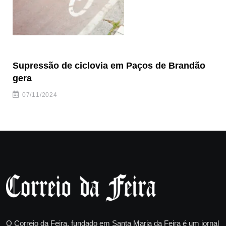
Supressão de ciclovia em Paços de Brandão
Br
gera
07/11/2024
O Correio da Feira, fundado em Santa Maria da Feira é um jornal