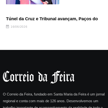
Túnel da Cruz e Tribunal avançam, Paços do
Câ
ha
16/06/2026
O Correio da Feira, fundado em Santa Maria da Feira é um jornal
regional e conta com mais de 126 anos. Desenvolvemos um
trabalho importante de acompanhamento da realidade de todo o