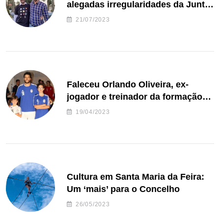
alegadas irregularidades da Junta
de Freguesia S. João de Ver
21/07/2023
Faleceu Orlando Oliveira, ex-
jogador e treinador da formação
de andebol do Feirense
19/04/2023
Cultura em Santa Maria da Feira:
Um ‘mais’ para o Concelho
26/05/2023