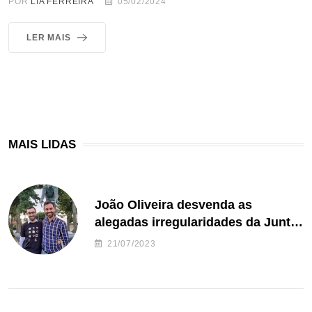
POR
LIA FERREIRA
05/02/2024
LER MAIS
MAIS LIDAS
João Oliveira desvenda as
alegadas irregularidades da Junta
de Freguesia S. João de Ver
21/07/2023