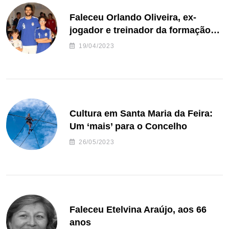
Faleceu Orlando Oliveira, ex-
jogador e treinador da formação
de andebol do Feirense
19/04/2023
Cultura em Santa Maria da Feira:
Um ‘mais’ para o Concelho
26/05/2023
Faleceu Etelvina Araújo, aos 66
anos