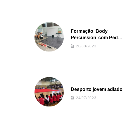
Formação ‘Body
Percussion’ com Pedro
Almeida
20/03/2023
Desporto jovem adiado
24/07/2023