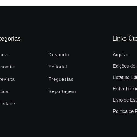
tegorias
Links Úte
tura
Desporto
Arquivo
Edições do 
nomia
Editorial
Estatuto Edi
revista
Freguesias
Ficha Técni
tica
Reportagem
Livro de Est
iedade
Política de 