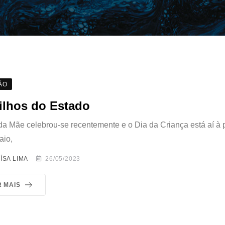
ÃO
ilhos do Estado
da Mãe celebrou-se recentemente e o Dia da Criança está aí à p
aio,
ÍSA LIMA
26/05/2023
R MAIS