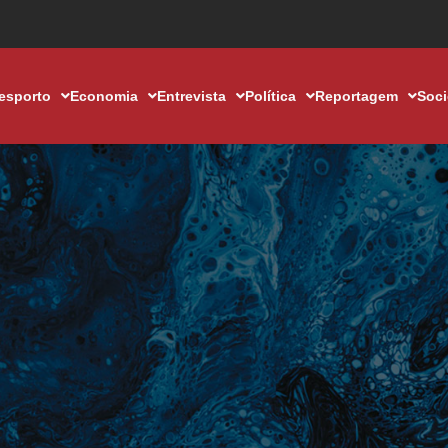
esporto
Economia
Entrevista
Política
Reportagem
Soc