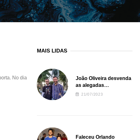
MAIS LIDAS
orta. No dia
João Oliveira desvenda
as alegadas
irregularidades da
21/07/2023
Junta de Freguesia S.
João de Ver
Faleceu Orlando