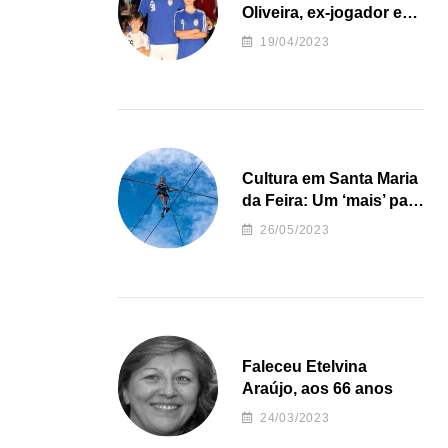
Oliveira, ex-jogador e
treinador da formação
19/04/2023
de andebol do Feirense
Cultura em Santa Maria
da Feira: Um ‘mais’ para
o Concelho
26/05/2023
Faleceu Etelvina
Araújo, aos 66 anos
24/03/2023