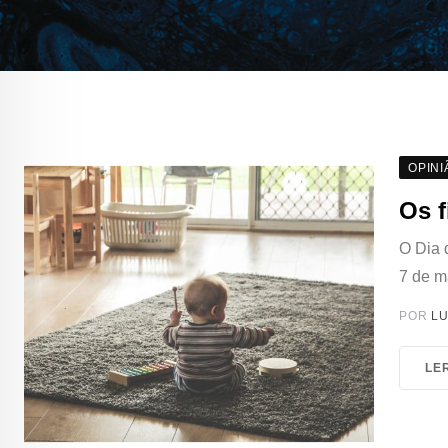
OPINI
Os f
O Dia 
7 de m
POR
LU
LE