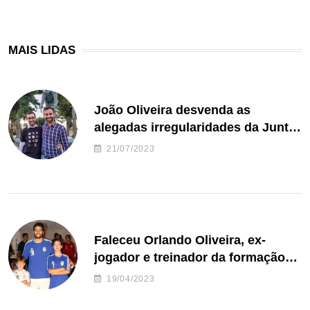
MAIS LIDAS
João Oliveira desvenda as
alegadas irregularidades da Junta
de Freguesia S. João de Ver
21/07/2023
Faleceu Orlando Oliveira, ex-
jogador e treinador da formação
de andebol do Feirense
19/04/2023