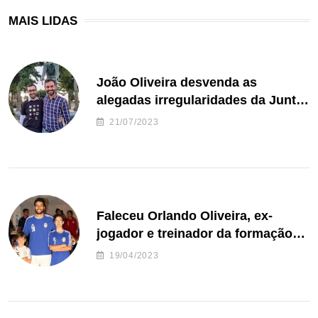
MAIS LIDAS
João Oliveira desvenda as
alegadas irregularidades da Junta
de Freguesia S. João de Ver
21/07/2023
Faleceu Orlando Oliveira, ex-
jogador e treinador da formação
de andebol do Feirense
19/04/2023