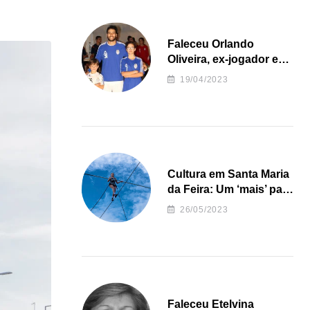
Faleceu Orlando
Oliveira, ex-jogador e
treinador da formação
19/04/2023
de andebol do Feirense
Cultura em Santa Maria
da Feira: Um ‘mais’ para
o Concelho
26/05/2023
Faleceu Etelvina