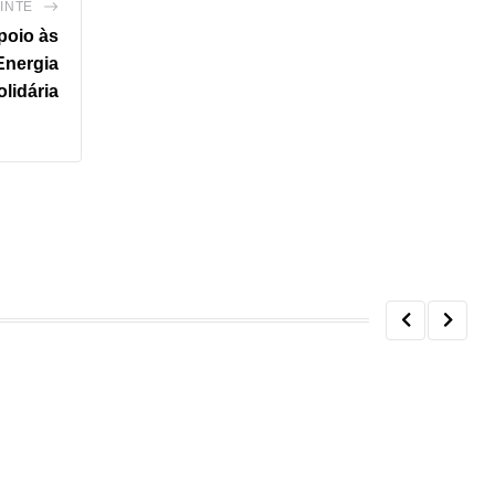
INTE
poio às
Energia
olidária