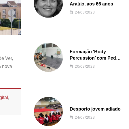
Araújo, aos 66 anos
24/03/2023
Formação ‘Body
Percussion’ com Pedro
de Ver,
Almeida
a nova
20/03/2023
ital
,
Desporto jovem adiado
24/07/2023