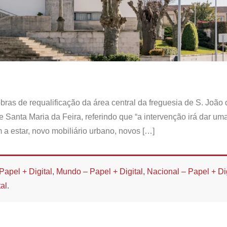
s de requalificação da área central da freguesia de S. João 
de Santa Maria da Feira, referindo que “a intervenção irá dar um
a estar, novo mobiliário urbano, novos […]
Papel + Digital
,
Mundo – Papel + Digital
,
Nacional – Papel + Dig
al
.