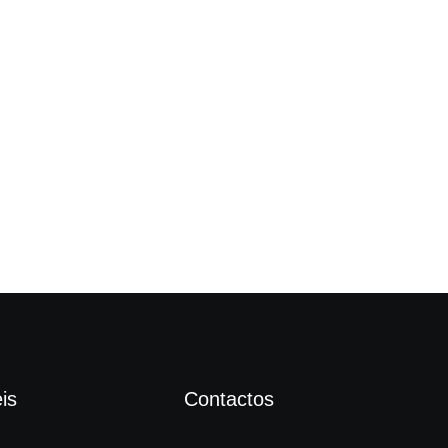
Câm
is
Contactos