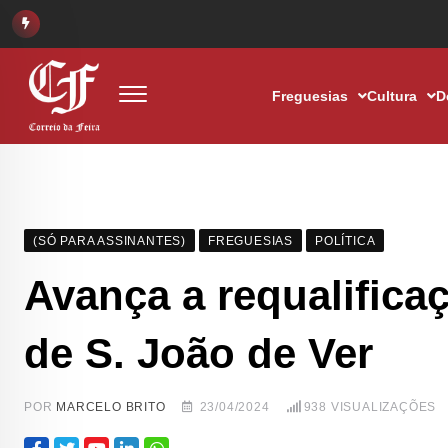
Freguesias
Cultura
D
(SÓ PARA ASSINANTES)
FREGUESIAS
POLÍTICA
Avança a requalifica
de S. João de Ver
POR
MARCELO BRITO
23/04/2024
938
VISUALIZAÇÕES