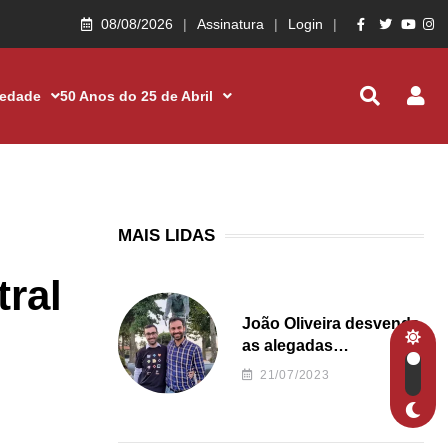
08/08/2026
Assinatura
Login
iedade
50 Anos do 25 de Abril
MAIS LIDAS
tral
João Oliveira desvenda
as alegadas
irregularidades da
21/07/2023
Junta de Freguesia S.
João de Ver