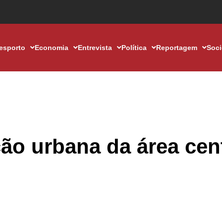
esporto
Economia
Entrevista
Política
Reportagem
Soc
ção urbana da área cen