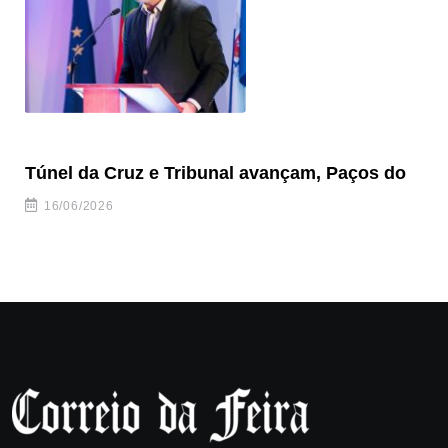
Túnel da Cruz e Tribunal avançam, Paços do
Câ
ha
16/06/2026