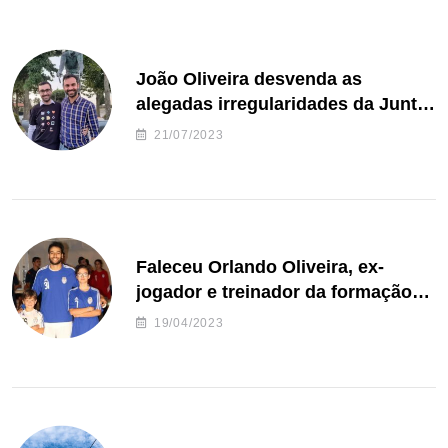
João Oliveira desvenda as
alegadas irregularidades da Junta
de Freguesia S. João de Ver
21/07/2023
Faleceu Orlando Oliveira, ex-
jogador e treinador da formação
de andebol do Feirense
19/04/2023