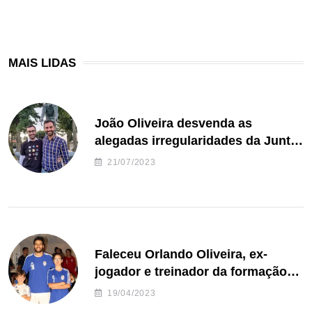
MAIS LIDAS
João Oliveira desvenda as
alegadas irregularidades da Junta
de Freguesia S. João de Ver
21/07/2023
Faleceu Orlando Oliveira, ex-
jogador e treinador da formação
de andebol do Feirense
19/04/2023