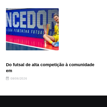
Do futsal de alta competição à comunidade
“F
em
08/06/2026