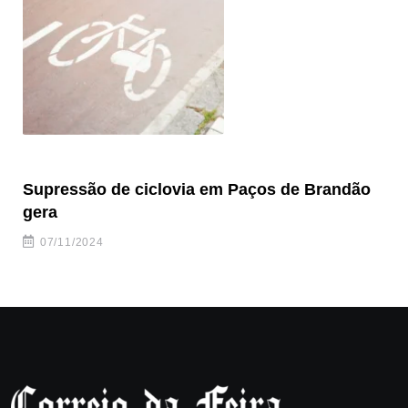
Supressão de ciclovia em Paços de Brandão
Br
gera
07/11/2024