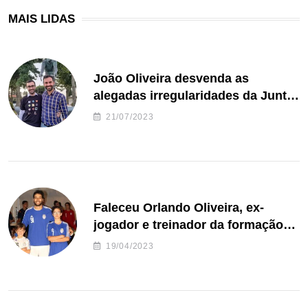
MAIS LIDAS
João Oliveira desvenda as
alegadas irregularidades da Junta
de Freguesia S. João de Ver
21/07/2023
Faleceu Orlando Oliveira, ex-
jogador e treinador da formação
de andebol do Feirense
19/04/2023