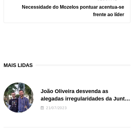
Necessidade do Mozelos pontuar acentua-se
frente ao líder
MAIS LIDAS
João Oliveira desvenda as
alegadas irregularidades da Junta
de Freguesia S. João de Ver
21/07/2023