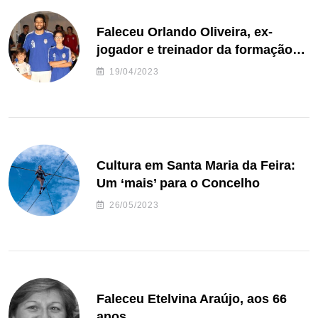
Faleceu Orlando Oliveira, ex-
jogador e treinador da formação
de andebol do Feirense
19/04/2023
Cultura em Santa Maria da Feira:
Um ‘mais’ para o Concelho
26/05/2023
Faleceu Etelvina Araújo, aos 66
anos