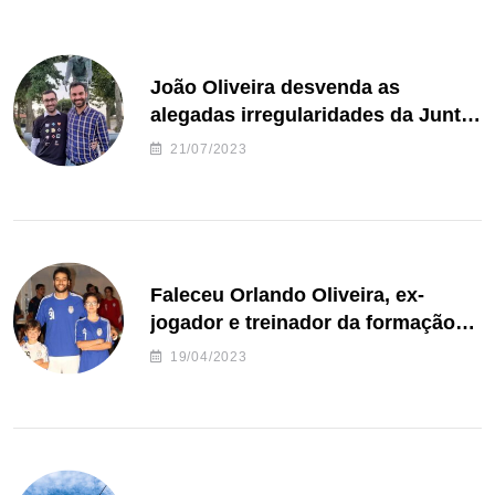
João Oliveira desvenda as
alegadas irregularidades da Junta
de Freguesia S. João de Ver
21/07/2023
Faleceu Orlando Oliveira, ex-
jogador e treinador da formação
de andebol do Feirense
19/04/2023