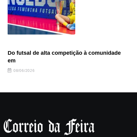
Do futsal de alta competição à comunidade
“F
em
08/06/2026