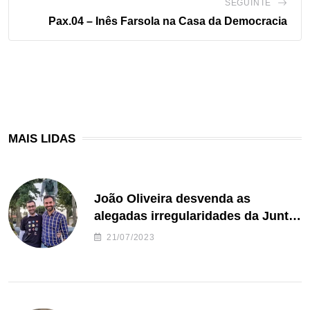
SEGUINTE
Pax.04 – Inês Farsola na Casa da Democracia
MAIS LIDAS
João Oliveira desvenda as
alegadas irregularidades da Junta
de Freguesia S. João de Ver
21/07/2023