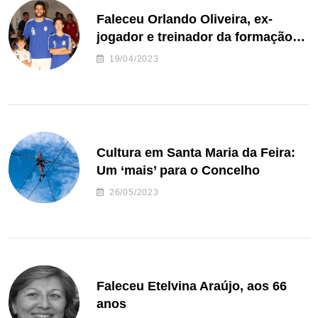
Faleceu Orlando Oliveira, ex-
jogador e treinador da formação
de andebol do Feirense
19/04/2023
Cultura em Santa Maria da Feira:
Um ‘mais’ para o Concelho
26/05/2023
Faleceu Etelvina Araújo, aos 66
anos