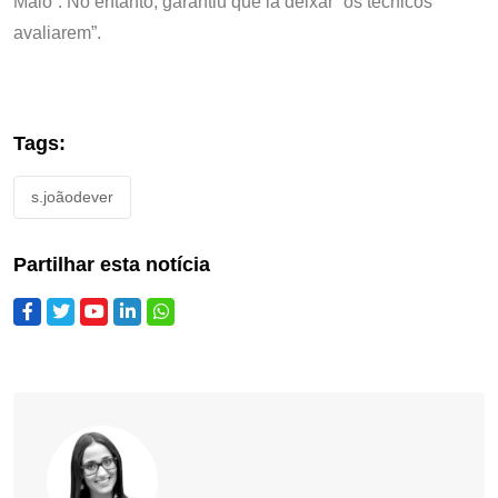
Maio”. No entanto, garantiu que ia deixar “os técnicos
avaliarem”.
Tags:
s.joãodever
Partilhar esta notícia