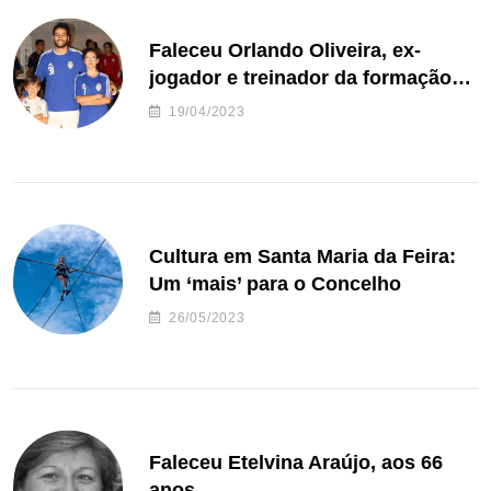
Faleceu Orlando Oliveira, ex-
jogador e treinador da formação
de andebol do Feirense
19/04/2023
Cultura em Santa Maria da Feira:
Um ‘mais’ para o Concelho
26/05/2023
Faleceu Etelvina Araújo, aos 66
anos