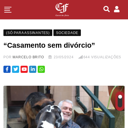
(SÓ PARA ASSINANTES)
SOCIEDADE
“Casamento sem divórcio”
POR
MARCELO BRITO
23/05/2024
644
VISUALIZAÇÕES