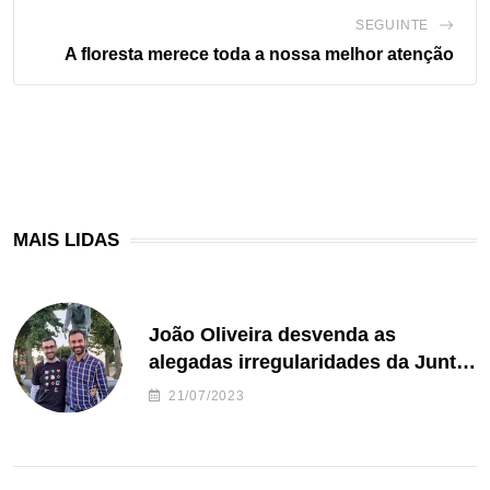
SEGUINTE
A floresta merece toda a nossa melhor atenção
MAIS LIDAS
João Oliveira desvenda as
alegadas irregularidades da Junta
de Freguesia S. João de Ver
21/07/2023