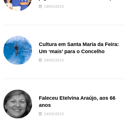
de andebol do Feirense
19/04/2023
Cultura em Santa Maria da Feira:
Um ‘mais’ para o Concelho
26/05/2023
Faleceu Etelvina Araújo, aos 66
anos
24/03/2023