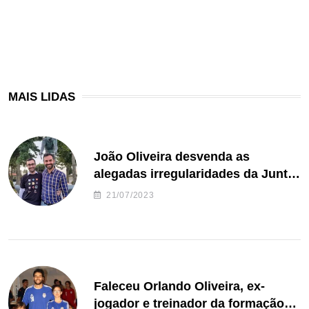
MAIS LIDAS
João Oliveira desvenda as
alegadas irregularidades da Junta
de Freguesia S. João de Ver
21/07/2023
Faleceu Orlando Oliveira, ex-
jogador e treinador da formação