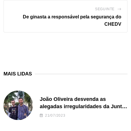
SEGUINTE
De ginasta a responsável pela segurança do
CHEDV
MAIS LIDAS
João Oliveira desvenda as
alegadas irregularidades da Junta
de Freguesia S. João de Ver
21/07/2023