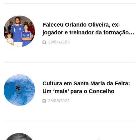
Faleceu Orlando Oliveira, ex-
jogador e treinador da formação
de andebol do Feirense
19/04/2023
Cultura em Santa Maria da Feira:
Um ‘mais’ para o Concelho
26/05/2023