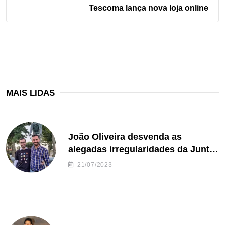
Tescoma lança nova loja online
MAIS LIDAS
João Oliveira desvenda as
alegadas irregularidades da Junta
de Freguesia S. João de Ver
21/07/2023