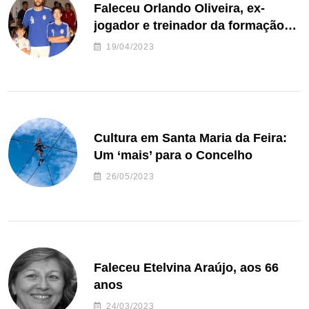
Faleceu Orlando Oliveira, ex-
jogador e treinador da formação
de andebol do Feirense
19/04/2023
Cultura em Santa Maria da Feira:
Um ‘mais’ para o Concelho
26/05/2023
Faleceu Etelvina Araújo, aos 66
anos
24/03/2023