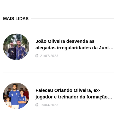
MAIS LIDAS
João Oliveira desvenda as
alegadas irregularidades da Junta
de Freguesia S. João de Ver
21/07/2023
Faleceu Orlando Oliveira, ex-
jogador e treinador da formação
de andebol do Feirense
19/04/2023