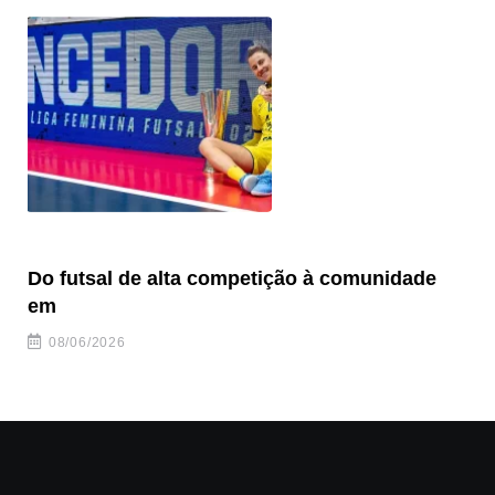
Do futsal de alta competição à comunidade
“F
em
08/06/2026