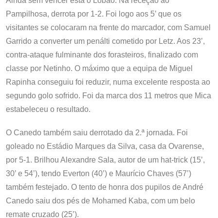
Ainda sem vencer está o Lobão. Na receção ao
Pampilhosa, derrota por 1-2. Foi logo aos 5’ que os
visitantes se colocaram na frente do marcador, com Samuel
Garrido a converter um penálti cometido por Letz. Aos 23’,
contra-ataque fulminante dos forasteiros, finalizado com
classe por Netinho. O máximo que a equipa de Miguel
Rapinha conseguiu foi reduzir, numa excelente resposta ao
segundo golo sofrido. Foi da marca dos 11 metros que Mica
estabeleceu o resultado.
O Canedo também saiu derrotado da 2.ª jornada. Foi
goleado no Estádio Marques da Silva, casa da Ovarense,
por 5-1. Brilhou Alexandre Sala, autor de um hat-trick (15’,
30’ e 54’), tendo Everton (40’) e Maurício Chaves (57’)
também festejado. O tento de honra dos pupilos de André
Canedo saiu dos pés de Mohamed Kaba, com um belo
remate cruzado (25’).