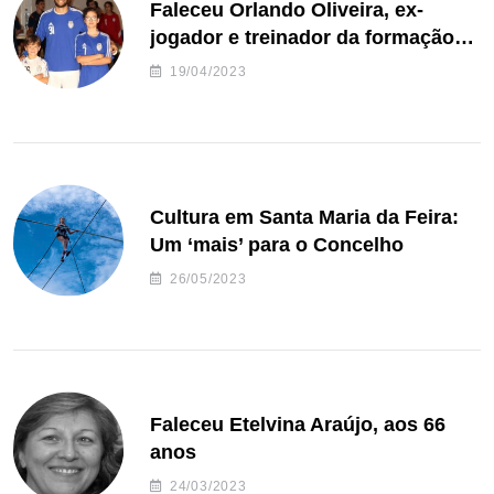
Faleceu Orlando Oliveira, ex-
jogador e treinador da formação
de andebol do Feirense
19/04/2023
Cultura em Santa Maria da Feira:
Um ‘mais’ para o Concelho
26/05/2023
Faleceu Etelvina Araújo, aos 66
anos
24/03/2023