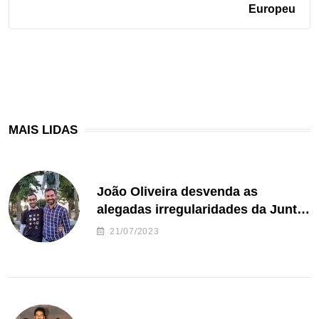
Europeu
MAIS LIDAS
João Oliveira desvenda as
alegadas irregularidades da Junta
de Freguesia S. João de Ver
21/07/2023