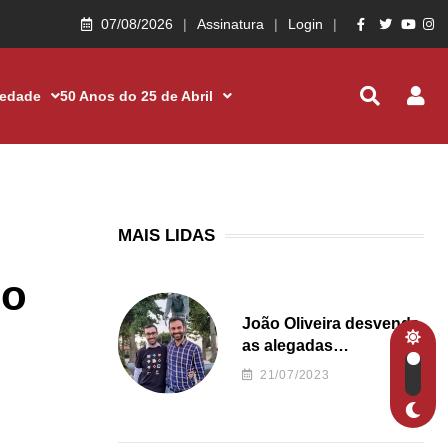
07/08/2026
Assinatura
Login
iedade
50 Anos do 25 de Abril
MAIS LIDAS
io
João Oliveira desvenda
as alegadas
irregularidades da
21/07/2023
Junta de Freguesia S.
João de Ver