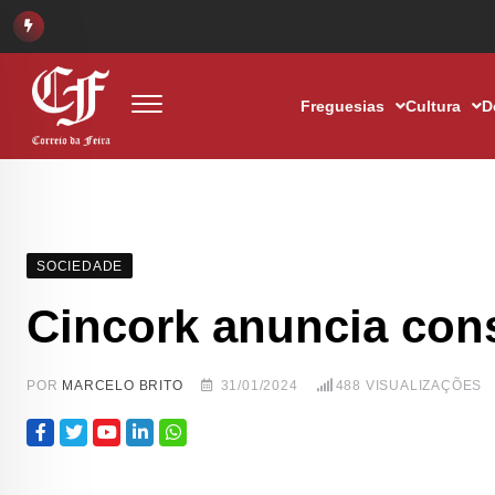
Freguesias
Cultura
D
SOCIEDADE
Cincork anuncia cons
POR
MARCELO BRITO
31/01/2024
488
VISUALIZAÇÕES