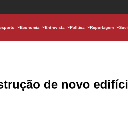
esporto
Economia
Entrevista
Política
Reportagem
Soc
trução de novo edifíc