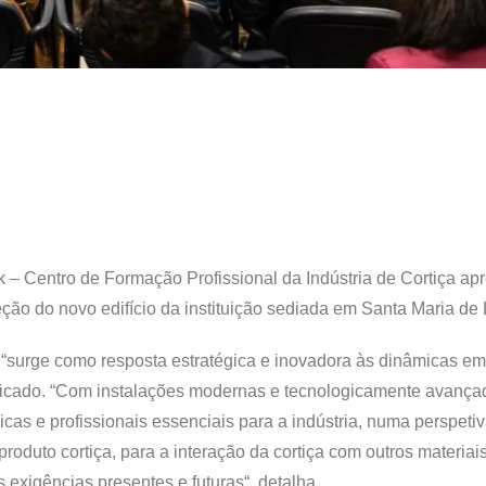
 – Centro de Formação Profissional da Indústria de Cortiça ap
nceção do novo edifício da instituição sediada em Santa Maria de
 “surge como resposta estratégica e inovadora às dinâmicas em
unicado. “Com instalações modernas e tecnologicamente avança
cas e profissionais essenciais para a indústria, numa perspeti
roduto cortiça, para a interação da cortiça com outros materiai
 exigências presentes e futuras“, detalha.