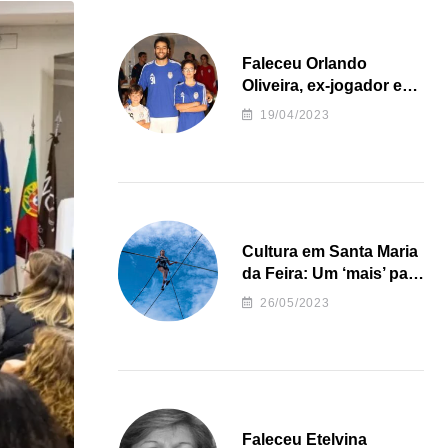
Faleceu Orlando
Oliveira, ex-jogador e
treinador da formação
19/04/2023
de andebol do Feirense
Cultura em Santa Maria
da Feira: Um ‘mais’ para
o Concelho
26/05/2023
Faleceu Etelvina