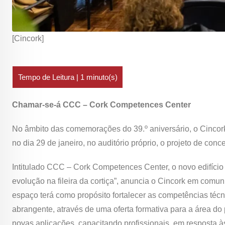
[Cincork]
Chamar-se-á CCC – Cork Competences Center
No âmbito das comemorações do 39.º aniversário, o Cincork
no dia 29 de janeiro, no auditório próprio, o projeto de co
Intitulado CCC – Cork Competences Center, o novo edifício
evolução na fileira da cortiça”, anuncia o Cincork em com
espaço terá como propósito fortalecer as competências técni
abrangente, através de uma oferta formativa para a área do p
novas aplicações, capacitando profissionais, em resposta às