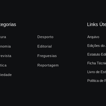
tegorias
Links Úte
tura
Desporto
Arquivo
Edições do 
nomia
Editorial
Estatuto Edi
revista
Freguesias
Ficha Técni
tica
Reportagem
Livro de Est
iedade
Política de 