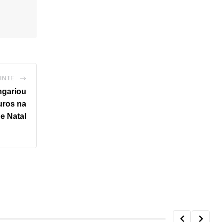
INTE
ngariou
euros na
e Natal