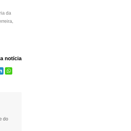
ria da
rreira,
ta notícia
e do