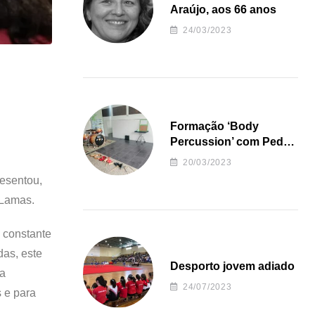
Araújo, aos 66 anos
24/03/2023
Formação ‘Body
Percussion’ com Pedro
Almeida
20/03/2023
resentou,
 Lamas.
 constante
das, este
Desporto jovem adiado
va
24/07/2023
s e para