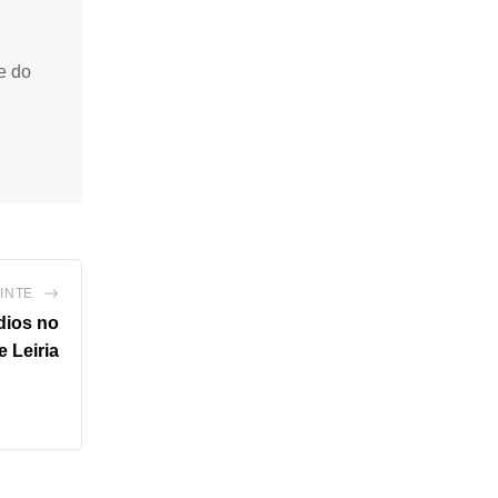
e do
INTE
dios no
 Leiria