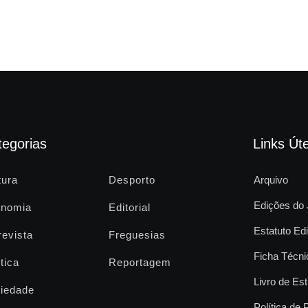
tegorias
Links Úte
tura
Desporto
Arquivo
Edições do 
nomia
Editorial
Estatuto Edi
revista
Freguesias
Ficha Técni
tica
Reportagem
Livro de Est
iedade
Política de 