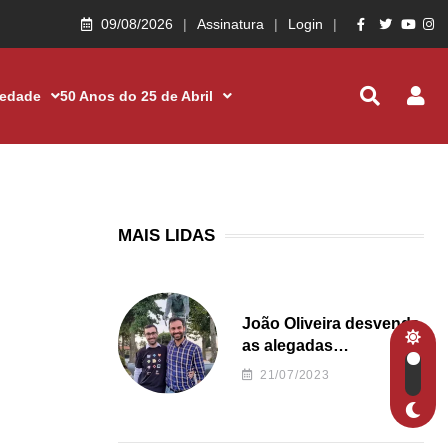
09/08/2026
Assinatura
Login
iedade
50 Anos do 25 de Abril
MAIS LIDAS
João Oliveira desvenda
as alegadas
irregularidades da
21/07/2023
Junta de Freguesia S.
João de Ver