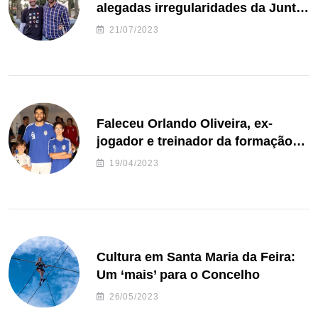
alegadas irregularidades da Junta
de Freguesia S. João de Ver
21/07/2023
Faleceu Orlando Oliveira, ex-
jogador e treinador da formação
de andebol do Feirense
19/04/2023
Cultura em Santa Maria da Feira:
Um ‘mais’ para o Concelho
26/05/2023