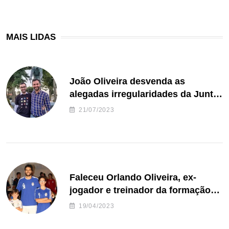
MAIS LIDAS
João Oliveira desvenda as
alegadas irregularidades da Junta
de Freguesia S. João de Ver
21/07/2023
Faleceu Orlando Oliveira, ex-
jogador e treinador da formação
de andebol do Feirense
19/04/2023