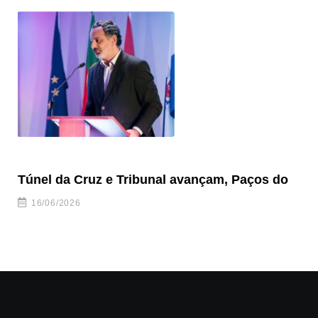
Túnel da Cruz e Tribunal avançam, Paços do
Câ
ha
16/06/2026