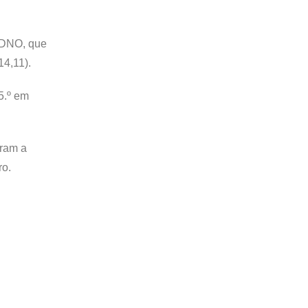
 ADNO, que
14,11).
5.º em
aram a
ro.