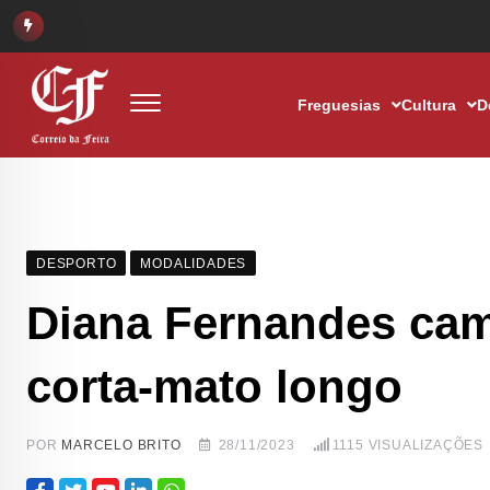
Freguesias
Cultura
D
DESPORTO
MODALIDADES
Diana Fernandes cam
corta-mato longo
POR
MARCELO BRITO
28/11/2023
1115
VISUALIZAÇÕES