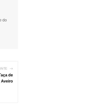
e do
INTE
Taça de
Aveiro