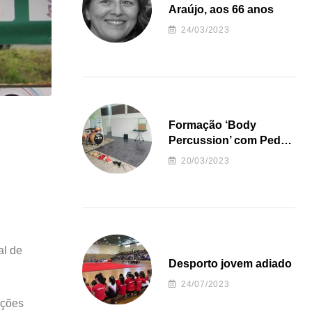
Araújo, aos 66 anos
24/03/2023
Formação ‘Body
Percussion’ com Pedro
Almeida
20/03/2023
al de
Desporto jovem adiado
24/07/2023
oções