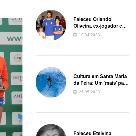
Faleceu Orlando
Oliveira, ex-jogador e
treinador da formação
19/04/2023
de andebol do Feirense
Cultura em Santa Maria
da Feira: Um ‘mais’ para
o Concelho
26/05/2023
Faleceu Etelvina