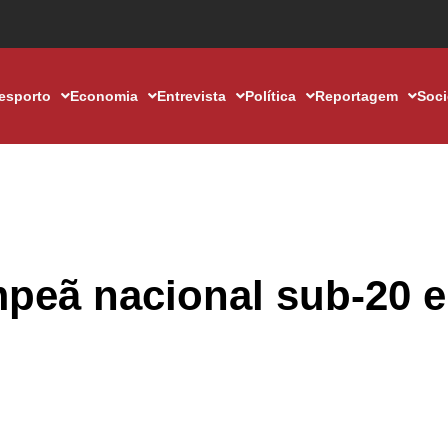
esporto
Economia
Entrevista
Política
Reportagem
Soc
peã nacional sub-20 