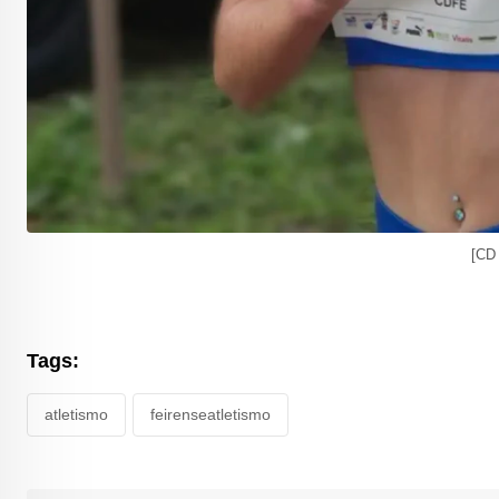
[CD 
Tags:
atletismo
feirenseatletismo