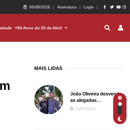
06/08/2026
Assinatura
Login
iedade
50 Anos do 25 de Abril
MAIS LIDAS
em
João Oliveira desvenda
as alegadas
irregularidades da
21/07/2023
Junta de Freguesia S.
João de Ver