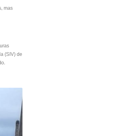
s, mas
turas
a (SIV) de
do.