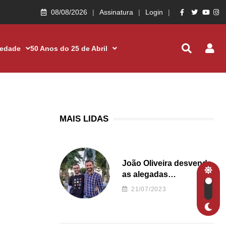
08/08/2026
Assinatura
Login
iedade
50 Anos do 25 de Abril
MAIS LIDAS
João Oliveira desvenda
as alegadas
irregularidades da
21/07/2023
Junta de Freguesia S.
João de Ver