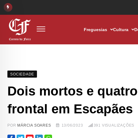
Freguesias
Cultura
D
SOCIEDADE
Dois mortos e quatr
frontal em Escapães
POR
MÁRCIA SOARES
13/06/2023
391
VISUALIZAÇÕES