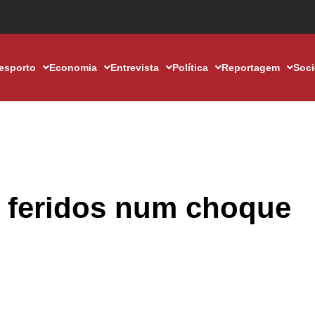
esporto
Economia
Entrevista
Política
Reportagem
Soc
o feridos num choque