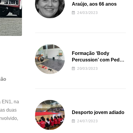
Araújo, aos 66 anos
24/03/2023
Formação ‘Body
Percussion’ com Pedro
Almeida
20/03/2023
são
na EN1, na
ras duas
Desporto jovem adiado
nvolvido,
24/07/2023