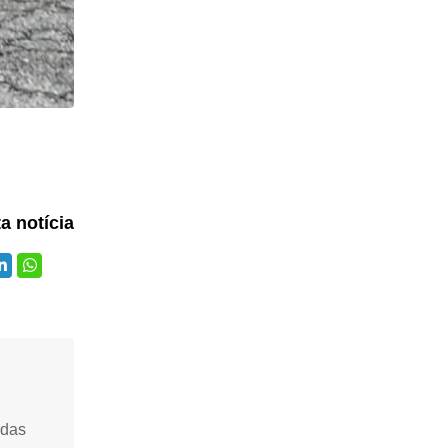
ta notícia
idas