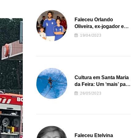
Faleceu Orlando
Oliveira, ex-jogador e
treinador da formação
19/04/2023
de andebol do Feirense
Cultura em Santa Maria
da Feira: Um ‘mais’ para
o Concelho
26/05/2023
Faleceu Etelvina