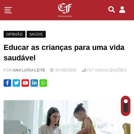
OPINIÃO
SAÚDE
Educar as crianças para uma vida
saudável
POR
ANA LUÍSA LEITE
07/06/2024
727
VISUALIZAÇÕES