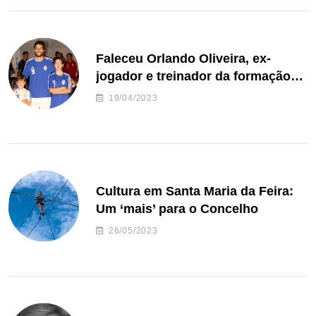
Faleceu Orlando Oliveira, ex-
jogador e treinador da formação
de andebol do Feirense
19/04/2023
Cultura em Santa Maria da Feira:
Um ‘mais’ para o Concelho
26/05/2023