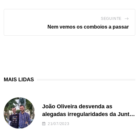
SEGUINTE
Nem vemos os comboios a passar
MAIS LIDAS
João Oliveira desvenda as
alegadas irregularidades da Junta
de Freguesia S. João de Ver
21/07/2023