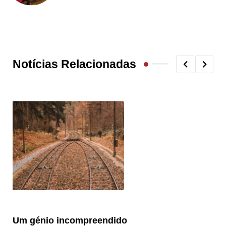
Notícias Relacionadas
Um génio incompreendido
Pr