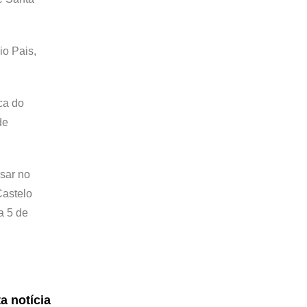
io Pais,
ca do
de
sar no
Castelo
a 5 de
ta notícia