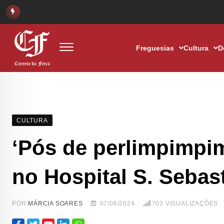
Freguesias
Cultura
D
CULTURA
‘Pós de perlimpimpi
no Hospital S. Sebas
POR
MÁRCIA SOARES
07/06/2024
703
VISUALIZAÇÕES