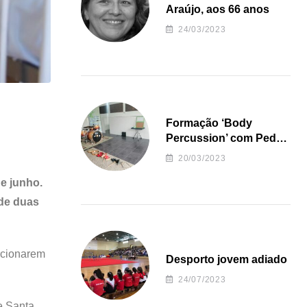
Araújo, aos 66 anos
24/03/2023
Formação ‘Body
Percussion’ com Pedro
Almeida
20/03/2023
de junho.
 de duas
rcionarem
Desporto jovem adiado
24/07/2023
e Santa