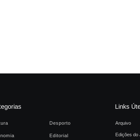
tegorias
Links Úte
tura
Desporto
Arquivo
Edições do 
nomia
Editorial