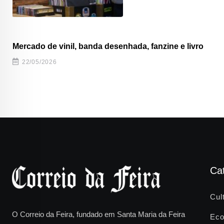
Mercado de vinil, banda desenhada, fanzine e livro
22/05/2026
Ca
Cul
O Correio da Feira, fundado em Santa Maria da Feira
Eco