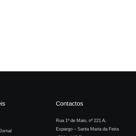
Fes
is
Contactos
Rua 1º de Maio, nº 221 A,
Espargo – Santa Maria da Feira
Jornal