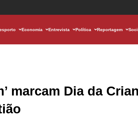
esporto
Economia
Entrevista
Política
Reportagem
Soc
m’ marcam Dia da Cria
tião