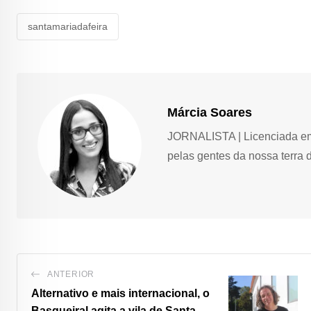
santamariadafeira
Márcia Soares
JORNALISTA | Licenciada em 
pelas gentes da nossa terra 
ANTERIOR
Alternativo e mais internacional, o
Basqueiral agita a vila de Santa