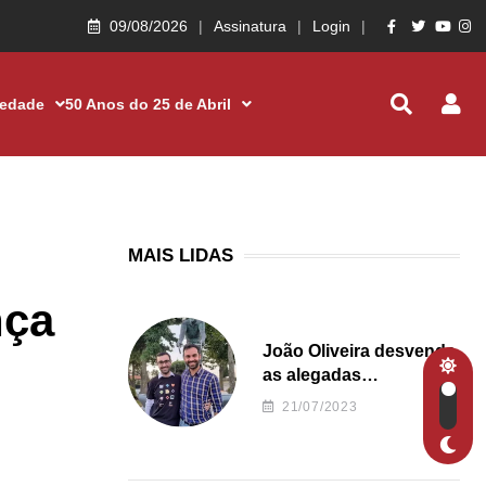
09/08/2026
Assinatura
Login
iedade
50 Anos do 25 de Abril
MAIS LIDAS
nça
João Oliveira desvenda
as alegadas
irregularidades da
21/07/2023
Junta de Freguesia S.
João de Ver