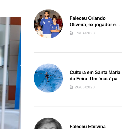
Faleceu Orlando
Oliveira, ex-jogador e
treinador da formação
19/04/2023
de andebol do Feirense
Cultura em Santa Maria
da Feira: Um ‘mais’ para
o Concelho
26/05/2023
Faleceu Etelvina