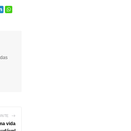
idas
INTE
ma vida
audável