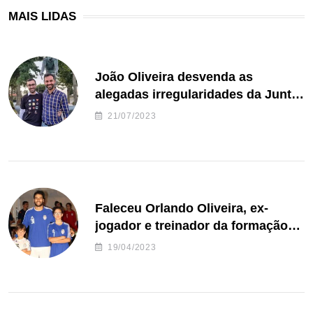
MAIS LIDAS
João Oliveira desvenda as
alegadas irregularidades da Junta
de Freguesia S. João de Ver
21/07/2023
Faleceu Orlando Oliveira, ex-
jogador e treinador da formação
de andebol do Feirense
19/04/2023