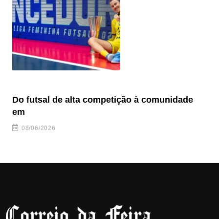
Do futsal de alta competição à comunidade
“F
em
08/06/2026