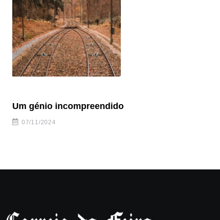
Um génio incompreendido
Pr
ca
07/11/2024