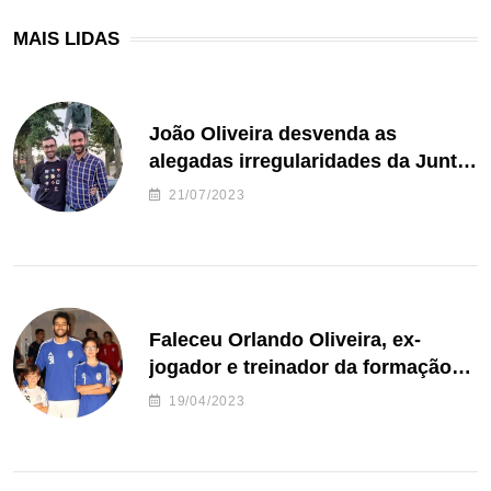
MAIS LIDAS
João Oliveira desvenda as
alegadas irregularidades da Junta
de Freguesia S. João de Ver
21/07/2023
Faleceu Orlando Oliveira, ex-
jogador e treinador da formação
de andebol do Feirense
19/04/2023