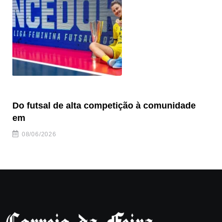
Do futsal de alta competição à comunidade
“F
em
08/06/2026