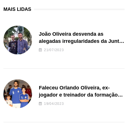
MAIS LIDAS
João Oliveira desvenda as
alegadas irregularidades da Junta
de Freguesia S. João de Ver
21/07/2023
Faleceu Orlando Oliveira, ex-
jogador e treinador da formação
de andebol do Feirense
19/04/2023