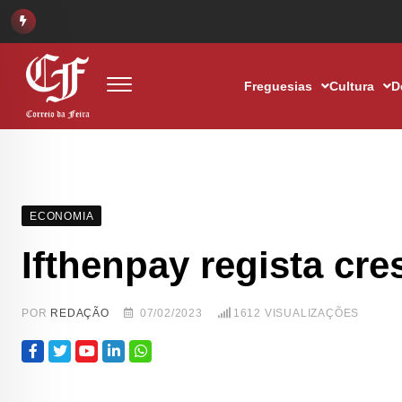
Freguesias
Cultura
D
ECONOMIA
Ifthenpay regista cr
POR
REDAÇÃO
07/02/2023
1612
VISUALIZAÇÕES