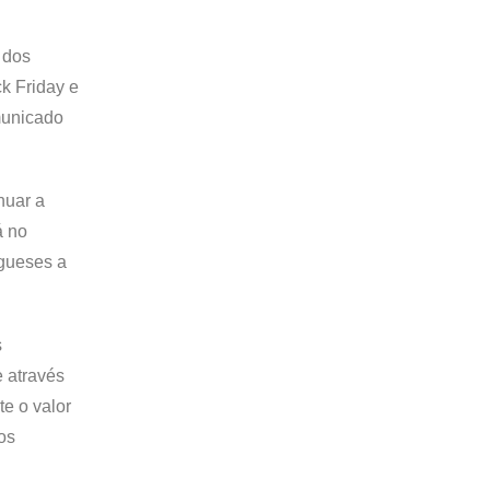
 dos
k Friday e
municado
nuar a
á no
ugueses a
s
e através
e o valor
os