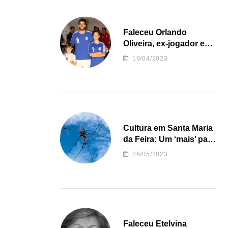
Faleceu Orlando
Oliveira, ex-jogador e
treinador da formação
19/04/2023
de andebol do Feirense
Cultura em Santa Maria
da Feira: Um ‘mais’ para
o Concelho
26/05/2023
Faleceu Etelvina