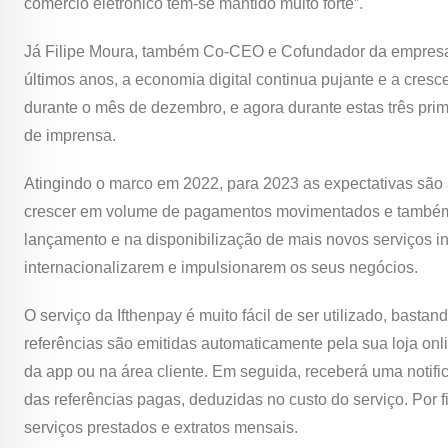
comércio eletrónico tem-se mantido muito forte”.
Já Filipe Moura, também Co-CEO e Cofundador da empresa,
últimos anos, a economia digital continua pujante e a cres
durante o mês de dezembro, e agora durante estas três pr
de imprensa.
Atingindo o marco em 2022, para 2023 as expectativas são a
crescer em volume de pagamentos movimentados e também 
lançamento e na disponibilização de mais novos serviços in
internacionalizarem e impulsionarem os seus negócios.
O serviço da Ifthenpay é muito fácil de ser utilizado, basta
referências são emitidas automaticamente pela sua loja on
da app ou na área cliente. Em seguida, receberá uma notif
das referências pagas, deduzidas no custo do serviço. Por 
serviços prestados e extratos mensais.