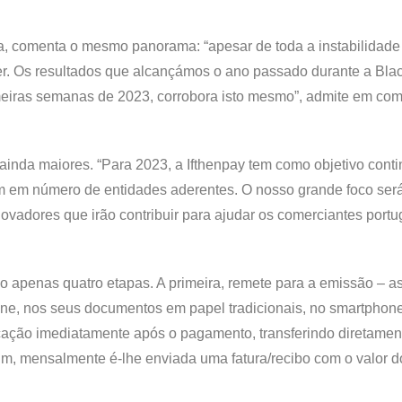
 comenta o mesmo panorama: “apesar de toda a instabilidade
cer. Os resultados que alcançámos o ano passado durante a Blac
imeiras semanas de 2023, corrobora isto mesmo”, admite em co
inda maiores. “Para 2023, a Ifthenpay tem como objetivo conti
em número de entidades aderentes. O nosso grande foco ser
ovadores que irão contribuir para ajudar os comerciantes port
ndo apenas quatro etapas. A primeira, remete para a emissão – a
line, nos seus documentos em papel tradicionais, no smartphon
icação imediatamente após o pagamento, transferindo diretament
fim, mensalmente é-lhe enviada uma fatura/recibo com o valor d