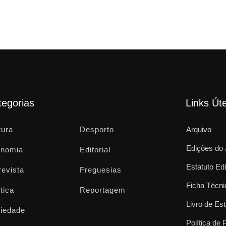
tegorias
Links Úte
tura
Desporto
Arquivo
Edições do 
nomia
Editorial
Estatuto Edi
revista
Freguesias
Ficha Técni
tica
Reportagem
Livro de Est
iedade
Política de 