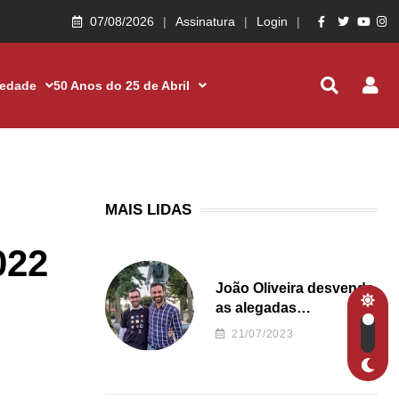
07/08/2026
Assinatura
Login
iedade
50 Anos do 25 de Abril
MAIS LIDAS
022
João Oliveira desvenda
as alegadas
irregularidades da
21/07/2023
Junta de Freguesia S.
João de Ver