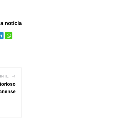
ta notícia
INTE
torioso
oanense