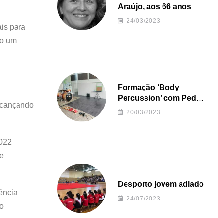
Araújo, aos 66 anos
24/03/2023
is para
do um
Formação ‘Body
Percussion’ com Pedro
alcançando
Almeida
20/03/2023
2022
ue
Desporto jovem adiado
ência
24/07/2023
 o