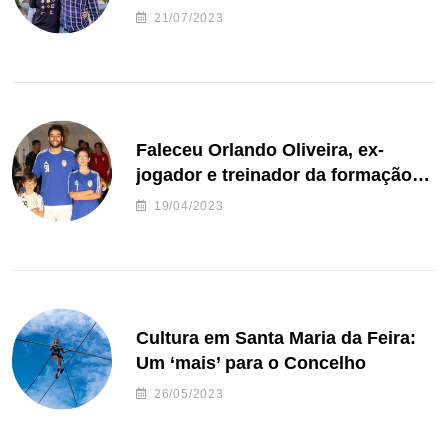
de Freguesia S. João de Ver
21/07/2023
Faleceu Orlando Oliveira, ex-
jogador e treinador da formação
de andebol do Feirense
19/04/2023
Cultura em Santa Maria da Feira:
Um ‘mais’ para o Concelho
26/05/2023