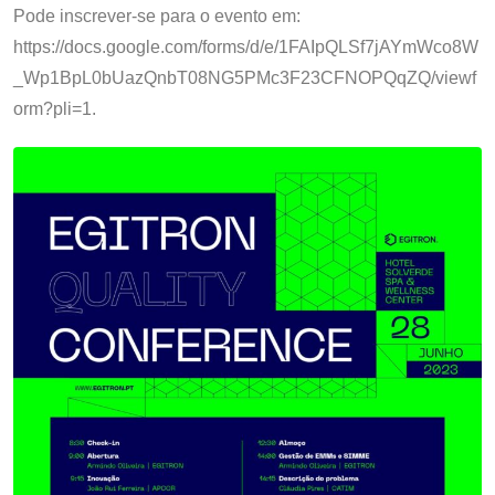
Pode inscrever-se para o evento em:
https://docs.google.com/forms/d/e/1FAIpQLSf7jAYmWco8W
_Wp1BpL0bUazQnbT08NG5PMc3F23CFNOPQqZQ/viewf
orm?pli=1.