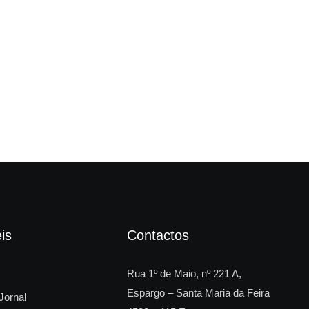
“Cr
is
Contactos
Rua 1º de Maio, nº 221 A,
Espargo – Santa Maria da Feira
Jornal