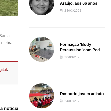
Araújo, aos 66 anos
24/03/2023
 Santa
celebrar
Formação ‘Body
Percussion’ com Pedro
Almeida
20/03/2023
ital
,
Desporto jovem adiado
24/07/2023
ta notícia