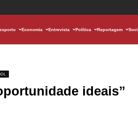
esporto
Economia
Entrevista
Política
Reportagem
Soc
BOL
oportunidade ideais”