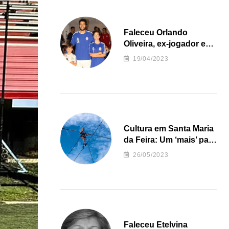
Faleceu Orlando
Oliveira, ex-jogador e
treinador da formação
19/04/2023
de andebol do Feirense
Cultura em Santa Maria
da Feira: Um ‘mais’ para
o Concelho
26/05/2023
Faleceu Etelvina