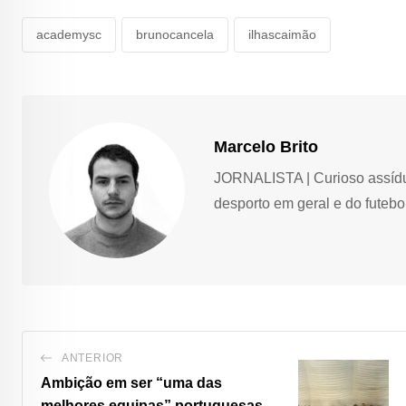
academysc
brunocancela
ilhascaimão
Marcelo Brito
JORNALISTA | Curioso assíduo,
desporto em geral e do futebol
ANTERIOR
Ambição em ser “uma das
melhores equipas” portuguesas