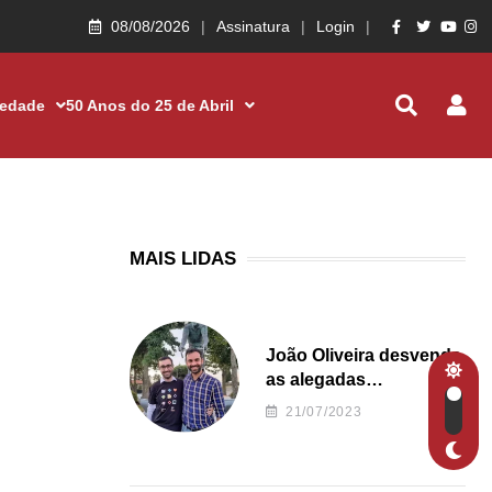
08/08/2026
Assinatura
Login
iedade
50 Anos do 25 de Abril
MAIS LIDAS
João Oliveira desvenda
as alegadas
irregularidades da
21/07/2023
Junta de Freguesia S.
João de Ver