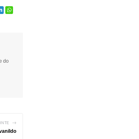
e do
INTE
Ivanildo