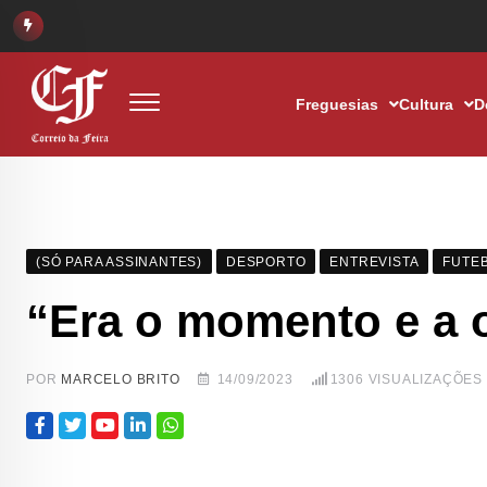
Freguesias
Cultura
D
(SÓ PARA ASSINANTES)
DESPORTO
ENTREVISTA
FUTE
“Era o momento e a 
POR
MARCELO BRITO
14/09/2023
1306
VISUALIZAÇÕES