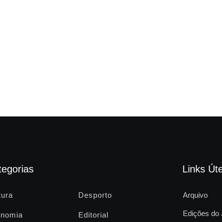
tegorias
Links Úte
tura
Desporto
Arquivo
Edições do 
nomia
Editorial