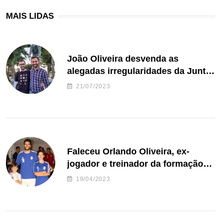
MAIS LIDAS
João Oliveira desvenda as
alegadas irregularidades da Junta
de Freguesia S. João de Ver
21/07/2023
Faleceu Orlando Oliveira, ex-
jogador e treinador da formação
de andebol do Feirense
19/04/2023