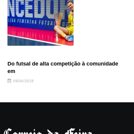
Do futsal de alta competição à comunidade
“F
em
08/06/2026