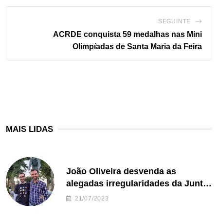
SEGUINTE
ACRDE conquista 59 medalhas nas Mini
Olimpíadas de Santa Maria da Feira
MAIS LIDAS
João Oliveira desvenda as
alegadas irregularidades da Junta
de Freguesia S. João de Ver
21/07/2023