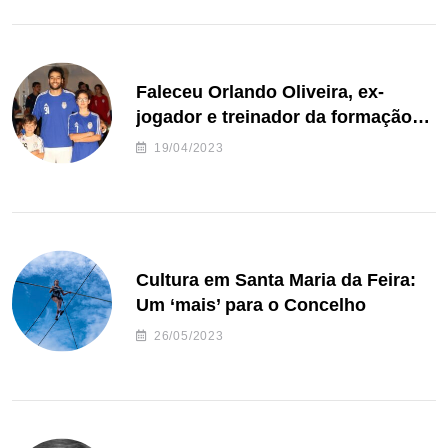
Faleceu Orlando Oliveira, ex-
jogador e treinador da formação
de andebol do Feirense
19/04/2023
Cultura em Santa Maria da Feira:
Um ‘mais’ para o Concelho
26/05/2023