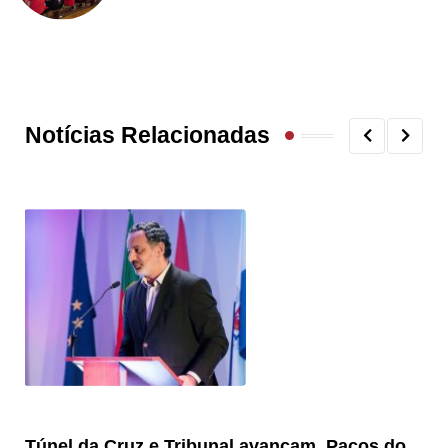
Notícias Relacionadas
Túnel da Cruz e Tribunal avançam, Paços do
Câ