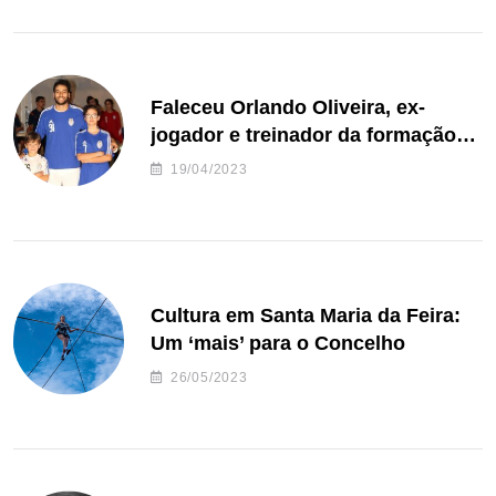
Faleceu Orlando Oliveira, ex-
jogador e treinador da formação
de andebol do Feirense
19/04/2023
Cultura em Santa Maria da Feira:
Um ‘mais’ para o Concelho
26/05/2023