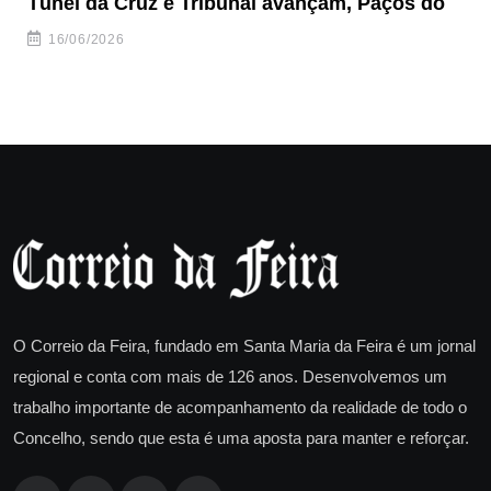
Túnel da Cruz e Tribunal avançam, Paços do
Câ
ha
16/06/2026
O Correio da Feira, fundado em Santa Maria da Feira é um jornal
regional e conta com mais de 126 anos. Desenvolvemos um
trabalho importante de acompanhamento da realidade de todo o
Concelho, sendo que esta é uma aposta para manter e reforçar.