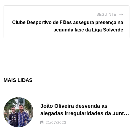
SEGUINTE
Clube Desportivo de Fiães assegura presença na
segunda fase da Liga Solverde
MAIS LIDAS
João Oliveira desvenda as
alegadas irregularidades da Junta
de Freguesia S. João de Ver
21/07/2023