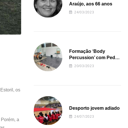
Araújo, aos 66 anos
24/03/2023
Formação ‘Body
Percussion’ com Pedro
Almeida
20/03/2023
Estoril, os
Desporto jovem adiado
24/07/2023
. Porém, a
das