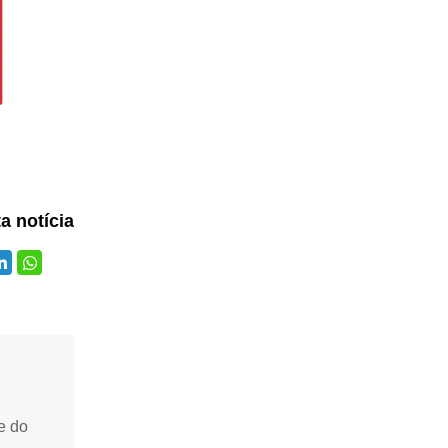
ta notícia
e do