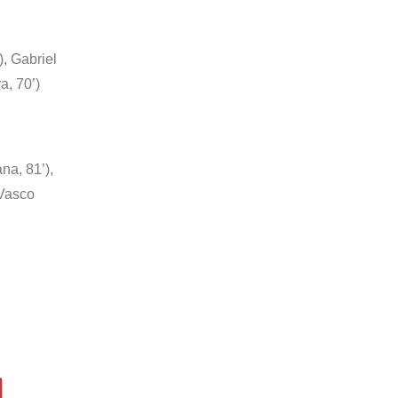
, Gabriel
a, 70’)
na, 81’),
 Vasco