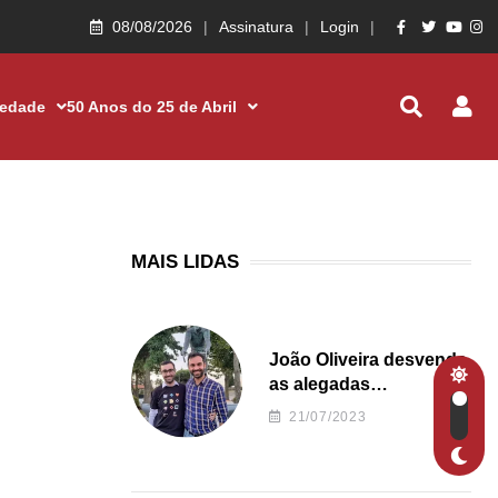
08/08/2026
Assinatura
Login
iedade
50 Anos do 25 de Abril
MAIS LIDAS
João Oliveira desvenda
as alegadas
irregularidades da
21/07/2023
Junta de Freguesia S.
João de Ver