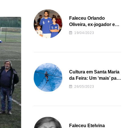
Faleceu Orlando
Oliveira, ex-jogador e
treinador da formação
19/04/2023
de andebol do Feirense
Cultura em Santa Maria
da Feira: Um ‘mais’ para
o Concelho
26/05/2023
Faleceu Etelvina