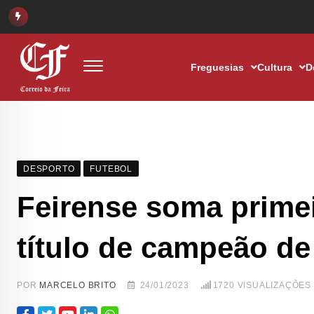
Freguesias
Cultura
D
DESPORTO
FUTEBOL
Feirense soma primeir
título de campeão de
POR
MARCELO BRITO
24/01/2023
1720
VISUALIZAÇÕES