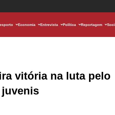
esporto
Economia
Entrevista
Política
Reportagem
Soc
a vitória na luta pelo
 juvenis