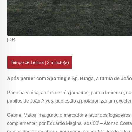
[DR]
Após perder com Sporting e Sp. Braga, a turma de João 
Primeira vitória, ao fim de três jornadas, para o Feirense, n
pupilos de João Alves, que estão a protagonizar um excelen
Gabriel Matos inaugurou o marcador a favor dos fogaceiros 
complementar, por Eduardo Magina, aos 60’ – Afonso Costa 
reação dos canarinhos surgiu somente aos 85’, tendo a for