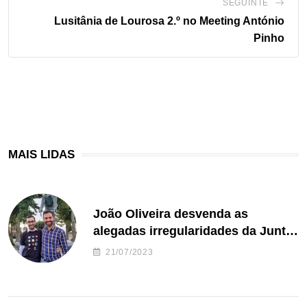
SEGUINTE
Lusitânia de Lourosa 2.º no Meeting António
Pinho
MAIS LIDAS
João Oliveira desvenda as
alegadas irregularidades da Junta
de Freguesia S. João de Ver
21/07/2023