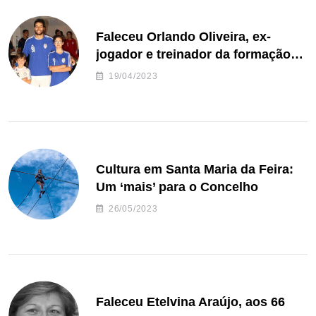
Faleceu Orlando Oliveira, ex-
jogador e treinador da formação
de andebol do Feirense
19/04/2023
Cultura em Santa Maria da Feira:
Um ‘mais’ para o Concelho
26/05/2023
Faleceu Etelvina Araújo, aos 66