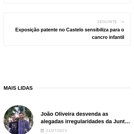
SEGUINTE
Exposição patente no Castelo sensibiliza para o
cancro infantil
MAIS LIDAS
João Oliveira desvenda as
alegadas irregularidades da Junta
de Freguesia S. João de Ver
21/07/2023