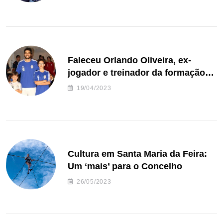
Faleceu Orlando Oliveira, ex-
jogador e treinador da formação
de andebol do Feirense
19/04/2023
Cultura em Santa Maria da Feira:
Um ‘mais’ para o Concelho
26/05/2023