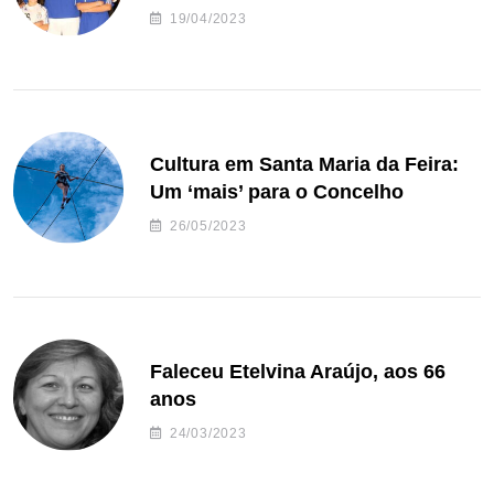
de andebol do Feirense
19/04/2023
Cultura em Santa Maria da Feira:
Um ‘mais’ para o Concelho
26/05/2023
Faleceu Etelvina Araújo, aos 66
anos
24/03/2023