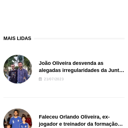
MAIS LIDAS
João Oliveira desvenda as
alegadas irregularidades da Junta
de Freguesia S. João de Ver
21/07/2023
Faleceu Orlando Oliveira, ex-
jogador e treinador da formação