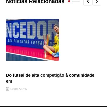
Notícias Relacionadas
Do futsal de alta competição à comunidade
“F
em
08/06/2026