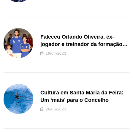
Faleceu Orlando Oliveira, ex-
jogador e treinador da formação
de andebol do Feirense
19/04/2023
Cultura em Santa Maria da Feira:
Um ‘mais’ para o Concelho
26/05/2023