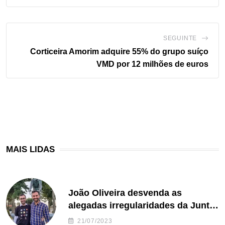
SEGUINTE
Corticeira Amorim adquire 55% do grupo suíço
VMD por 12 milhões de euros
MAIS LIDAS
João Oliveira desvenda as
alegadas irregularidades da Junta
de Freguesia S. João de Ver
21/07/2023