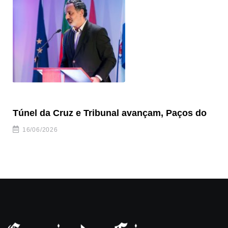
Túnel da Cruz e Tribunal avançam, Paços do
Ve
to
16/06/2026