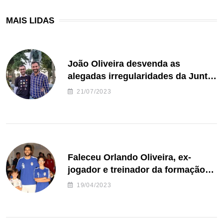
MAIS LIDAS
João Oliveira desvenda as
alegadas irregularidades da Junta
de Freguesia S. João de Ver
21/07/2023
Faleceu Orlando Oliveira, ex-
jogador e treinador da formação
de andebol do Feirense
19/04/2023