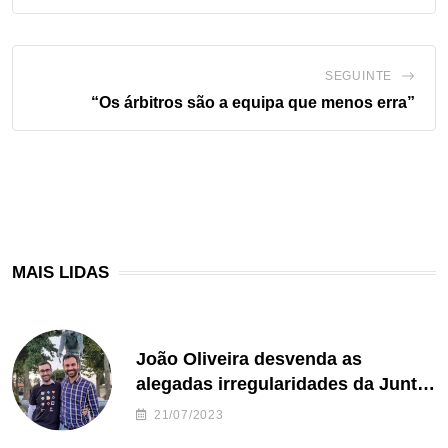
SEGUINTE
“Os árbitros são a equipa que menos erra”
MAIS LIDAS
João Oliveira desvenda as
alegadas irregularidades da Junta
de Freguesia S. João de Ver
21/07/2023