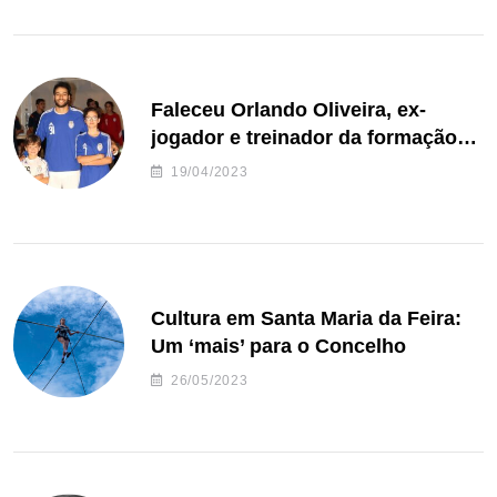
Faleceu Orlando Oliveira, ex-
jogador e treinador da formação
de andebol do Feirense
19/04/2023
Cultura em Santa Maria da Feira:
Um ‘mais’ para o Concelho
26/05/2023