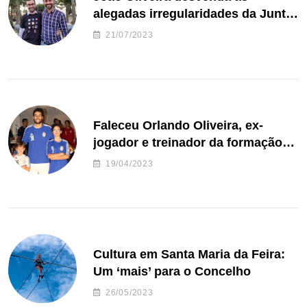
alegadas irregularidades da Junta
de Freguesia S. João de Ver
21/07/2023
Faleceu Orlando Oliveira, ex-
jogador e treinador da formação
de andebol do Feirense
19/04/2023
Cultura em Santa Maria da Feira:
Um ‘mais’ para o Concelho
26/05/2023