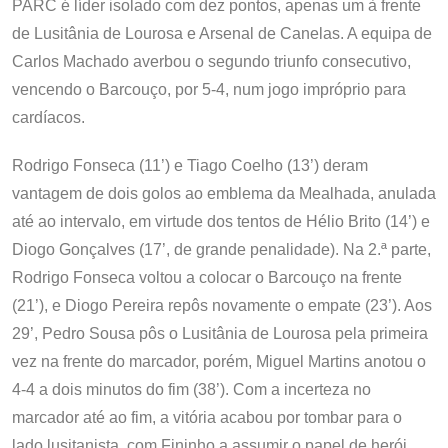
PARC é líder isolado com dez pontos, apenas um à frente
de Lusitânia de Lourosa e Arsenal de Canelas. A equipa de
Carlos Machado averbou o segundo triunfo consecutivo,
vencendo o Barcouço, por 5-4, num jogo impróprio para
cardíacos.
Rodrigo Fonseca (11’) e Tiago Coelho (13’) deram
vantagem de dois golos ao emblema da Mealhada, anulada
até ao intervalo, em virtude dos tentos de Hélio Brito (14’) e
Diogo Gonçalves (17’, de grande penalidade). Na 2.ª parte,
Rodrigo Fonseca voltou a colocar o Barcouço na frente
(21’), e Diogo Pereira repôs novamente o empate (23’). Aos
29’, Pedro Sousa pôs o Lusitânia de Lourosa pela primeira
vez na frente do marcador, porém, Miguel Martins anotou o
4-4 a dois minutos do fim (38’). Com a incerteza no
marcador até ao fim, a vitória acabou por tombar para o
lado lusitanista, com Fininho a assumir o papel de herói