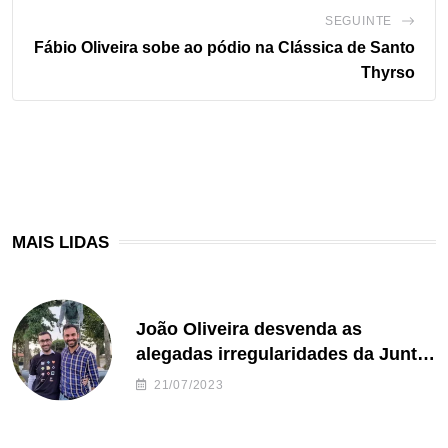
SEGUINTE
Fábio Oliveira sobe ao pódio na Clássica de Santo
Thyrso
MAIS LIDAS
João Oliveira desvenda as
alegadas irregularidades da Junta
de Freguesia S. João de Ver
21/07/2023