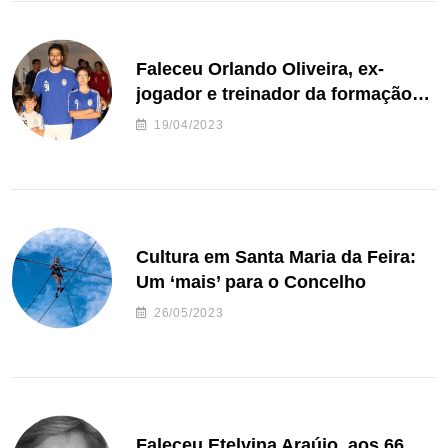
Faleceu Orlando Oliveira, ex-
jogador e treinador da formação
de andebol do Feirense
19/04/2023
Cultura em Santa Maria da Feira:
Um ‘mais’ para o Concelho
26/05/2023
Faleceu Etelvina Araújo, aos 66