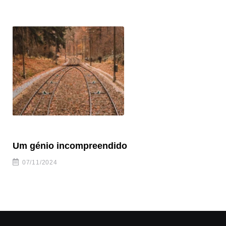
Um génio incompreendido
Pr
ca
07/11/2024