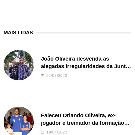
MAIS LIDAS
João Oliveira desvenda as
alegadas irregularidades da Junta
de Freguesia S. João de Ver
21/07/2023
Faleceu Orlando Oliveira, ex-
jogador e treinador da formação
de andebol do Feirense
19/04/2023